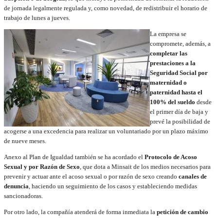
de jornada legalmente regulada y, como novedad, de redistribuir el horario de
trabajo de lunes a jueves.
La empresa se
compromete, además, a
completar las
prestaciones a la
Seguridad Social por
maternidad o
paternidad hasta el
100% del sueldo
desde
el primer día de baja y
prevé la posibilidad de
acogerse a una excedencia para realizar un voluntariado por un plazo máximo
de nueve meses.
Anexo al Plan de Igualdad también se ha acordado el
Protocolo de Acoso
Sexual y por Razón de Sexo
, que dota a Minsait de los medios necesarios para
prevenir y actuar ante el acoso sexual o por razón de sexo creando
canales de
denuncia
, haciendo un seguimiento de los casos y estableciendo medidas
sancionadoras.
Por otro lado, la compañía atenderá de forma inmediata la
petición de cambio