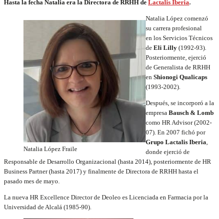
Hasta la fecha Natalia era la Directora de RRHH de
Lactalis Iberia
.
Natalia López comenzó
su carrera profesional
en los Servicios Técnicos
de
Eli Lilly
(1992-93).
Posteriormente, ejerció
de Generalista de RRHH
en
Shionogi Qualicaps
(1993-2002).
Después, se incorporó a la
empresa
Bausch & Lomb
como HR Advisor (2002-
07). En 2007 fichó por
Grupo Lactalis Iberia
,
Natalia López Fraile
donde ejerció de
Responsable de Desarrollo Organizacional (hasta 2014), posteriormente de HR
Business Partner (hasta 2017) y finalmente de Directora de RRHH hasta el
pasado mes de mayo.
La nueva HR Excellence Director de Deoleo es Licenciada en Farmacia por la
Universidad de Alcalá (1985-90).