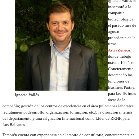
Ignacio Vallés se
incorporó a la
compañía
biotecnológica
el pasado mes de
agosto
procedente de la
firma
AstraZeneca
,
donde trabajó
más de 10 años.
Concretamente,
desempeñó las
funciones de
Business Partner
para las distintas
Ignacio Vallés
áreas de la
compañía; gestión de los centros de excelencia en el área (relaciones laborales,
reclutamiento, desarrollo, organización, formación, etc.); la dirección interina
del departamento y una asignación internacional como Líder de RRHH para
Los Balcanes.
También cuenta con experiencia en el ámbito de consultoría, concretamente en