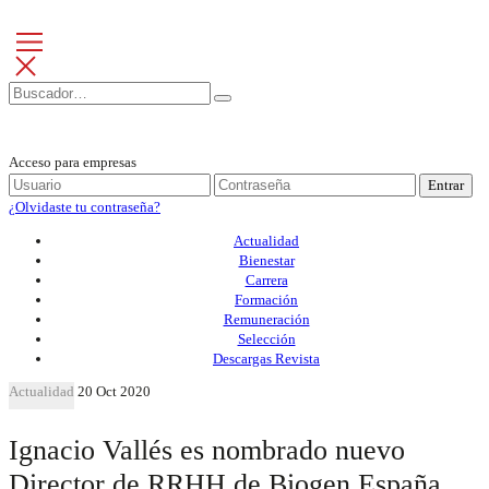
Acceso para empresas
Entrar
¿Olvidaste tu contraseña?
Actualidad
Bienestar
Carrera
Formación
Remuneración
Selección
Descargas Revista
Actualidad
20 Oct 2020
Ignacio Vallés es nombrado nuevo
Director de RRHH de Biogen España