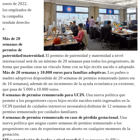
enero de 2022,
los empleados de
la compañía
tendrán derecho
a:
Más de 20
semanas de
permiso de
paternidad/maternidad.
El permiso de paternidad y maternidad a nivel
internacional será de un mínimo de 20 semanas para todos los progenitores, de
forma que puedan crear un vínculo firme con su hijo recién nacido o adoptado.
Más de 20 semanas y 10.000 euros para familias adoptivas.
Los padres o
madres adoptivos dispondrán de 20 semanas de permiso remunerado (antes era
de 16 semanas), además de un incremento de la ayuda económica ya existente,
que pasa de 5.000 a 10.000 euros.
8 semanas de permiso remunerado para UCIN.
Una nueva política que
permite a los progenitores cuyos hijos recién nacidos estén ingresados en la
UCIN (unidad de cuidados intensivos neonatales) disfrutar de 12 semanas de
permiso remunerado por cuidados familiares.
4 semanas de permiso remunerado en caso de pérdida gestacional.
Una
nueva política que asigna cuatro semanas de permiso remunerado a los
progenitores en caso de experimentar un aborto en cualquier momento de la
gestación.
FIV y congelación de óvulos a nivel mundial.
Los procesos de FIV y