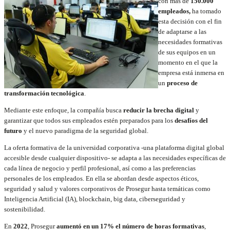
con más de
150.000
empleados,
ha tomado
esta decisión con el fin
de adaptarse a las
necesidades formativas
de sus equipos en un
momento en el que la
empresa está inmersa en
un
proceso de
transformación tecnológica
.
Mediante este enfoque, la compañía busca
reducir la brecha digital
y
garantizar que todos sus empleados estén preparados para los
desafíos del
futuro
y el nuevo paradigma de la seguridad global.
La oferta formativa de la universidad corporativa -una plataforma digital global
accesible desde cualquier dispositivo- se adapta a las necesidades específicas de
cada línea de negocio y perfil profesional, así como a las preferencias
personales de los empleados. En ella se abordan desde aspectos éticos,
seguridad y salud y valores corporativos de Prosegur hasta temáticas como
Inteligencia Artificial (IA), blockchain, big data, ciberseguridad y
sostenibilidad.
En
2022
, Prosegur
aumentó en un 17% el número de horas formativas
,