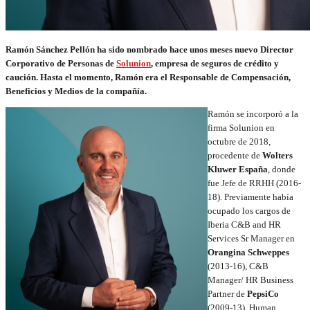
Ramón Sánchez Pellón ha sido nombrado hace unos meses nuevo Director
Corporativo de Personas de
Solunion
, empresa de seguros de crédito y
caución. Hasta el momento, Ramón era el Responsable de Compensación,
Beneficios y Medios de la compañía.
Ramón se incorporó a la
firma Solunion en
octubre de 2018,
procedente de
Wolters
Kluwer España
, donde
fue Jefe de RRHH (2016-
18). Previamente había
ocupado los cargos de
Iberia C&B and HR
Services Sr Manager en
Orangina Schweppes
(2013-16), C&B
Manager/ HR Business
Partner de
PepsiCo
(2009-13),
Human