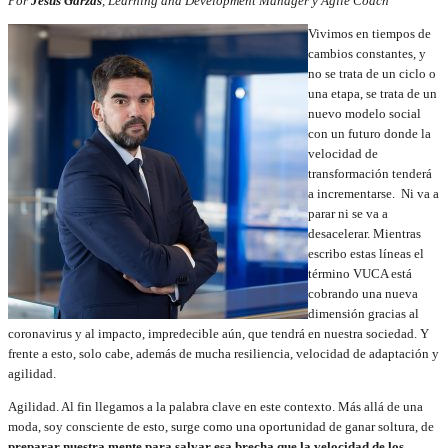
Por
Jesús Garzás
, Learning and Development Manager y Agile Coach
Vivimos en tiempos de
cambios constantes, y
no se trata de un ciclo o
una etapa, se trata de un
nuevo modelo social
con un futuro donde la
velocidad de
transformación tenderá
a incrementarse.
Ni va a
parar ni se va a
desacelerar. Mientras
escribo estas líneas el
término VUCA está
cobrando una nueva
dimensión gracias al
coronavirus y al impacto, impredecible aún, que tendrá en nuestra sociedad. Y
frente a esto, solo cabe, además de mucha resiliencia, velocidad de adaptación y
agilidad.
Agilidad. Al fin llegamos a la palabra clave en este contexto. Más allá de una
moda, soy consciente de esto, surge como una oportunidad de ganar soltura, de
preparar nuestra mente para salvar esa brecha que la velocidad de los