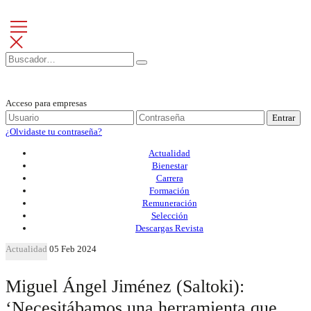
Acceso para empresas
Entrar
¿Olvidaste tu contraseña?
Actualidad
Bienestar
Carrera
Formación
Remuneración
Selección
Descargas Revista
Actualidad
05 Feb 2024
Miguel Ángel Jiménez (Saltoki):
‘Necesitábamos una herramienta que