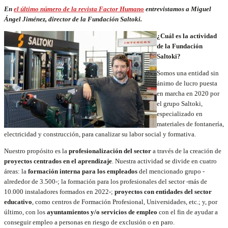
En
el último número de la revista Factor Humano
entrevistamos a Miguel
Ángel Jiménez, director de la Fundación Saltoki.
¿Cuál es la actividad
de la Fundación
Saltoki?
Somos una entidad sin
ánimo de lucro puesta
en marcha en 2020 por
el grupo Saltoki,
especializado en
materiales de fontanería,
electricidad y construcción, para canalizar su labor social y formativa.
Nuestro propósito es la
profesionalización del sector
a través de la creación de
proyectos centrados en el aprendizaje
. Nuestra actividad se divide en cuatro
áreas: la
formación interna para los empleados
del mencionado grupo -
alrededor de 3.500-; la formación para los profesionales del sector -más de
10.000 instaladores formados en 2022-;
proyectos con entidades del sector
educativo
, como centros de Formación Profesional, Universidades, etc.; y, por
último, con los
ayuntamientos y/o servicios de empleo
con el fin de ayudar a
conseguir empleo a personas en riesgo de exclusión o en paro.