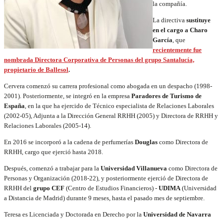
la compañía.
La directiva
sustituye
en el cargo a Charo
García
, que
recientemente fue
nombrada Directora Corporativa de Personas del grupo Santalucía,
propietario de Ballesol
.
Cervera comenzó su carrera profesional como a
bogada en un despacho (1998-
2001). Posteriormente, se integró en la empresa
Paradores de Turismo de
España
, en la que ha ejercido de
Técnico especialista de Relaciones Laborales
(2002-05), Adjunta a la Dirección General RRHH (2005) y Directora de RRHH y
Relaciones Laborales (2005-14).
En 2016 se incorporó a la cadena de perfumerías
Douglas
como Directora de
RRHH, cargo que ejerció hasta 2018.
Después, comenzó a trabajar para la
Universidad Villanueva
como
Directora de
Personas y Organización (2018-22), y posteriormente ejerció de
Directora de
RRHH del
grupo CEF
(
Centro de Estudios Financieros)
-
UDIMA
(Universidad
a Distancia de Madrid) durante 9 meses, hasta el pasado mes de septiembre.
Teresa es Licenciada y Doctorada en Derecho por la
Universidad de Navarra