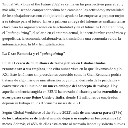
'Global Workforce of the Future 2022' se centra en las perspectivas para 2023 y
más allá, buscando comprender cómo han cambiado las actitudes y mentalidad
de los trabajadores/as con el objetivo de ayudar a las empresas a preparar mejor
a su talento para el futuro. En esta primera entrega del informe se analizan temas
clave para las organizaciones en la actualidad y en el futuro: la Gran Renuncia,
el “
quiet quitting
”, el salario en el entorno actual, la incertidumbre económica y
geopolítica, la economía colaborativa, la transición a una economía verde, la
automatización, la IA y la digitalización.
La Gran Renuncia y el "
quiet quitting
"
En 2021
cerca de 50 millones de trabajadores en Estados Unidos
renunciaron a sus empleos
, una cifra nunca vista en lo que llevamos de siglo
XXI. Este fenómeno sin precedentes conocido como la Gran Renuncia podría
tratarse de algo más que una situación coyuntural derivada de la pandemia y
convertirse en el inicio de un
nuevo enfoque del concepto de trabajo
. Hoy
aquella tendencia surgida en EEUU ha cruzado el charco y
se ha extendido a
otros países como Reino Unido o Italia,
donde 1,3 millones de empleados
dejaron su trabajo en los 9 primeros meses de 2021.
Según 'Global Workforce of the Future 2022',
más de una cuarta parte (27%)
de los trabajadores de todo el mundo dejará su empleo en los próximos 12
meses
. Además, el 45% de ellos está atento al mercado laboral y solicita nuevos