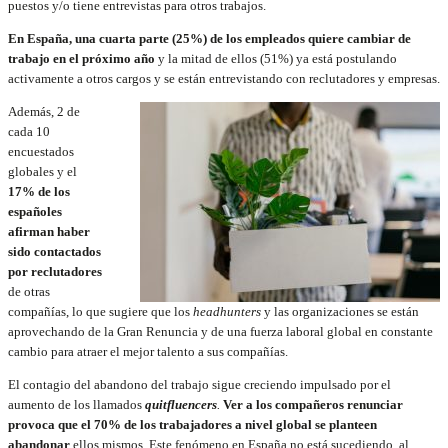
puestos y/o tiene entrevistas para otros trabajos.
En España, una cuarta parte (25%) de los empleados quiere cambiar de
trabajo en el próximo año
y la mitad de ellos (51%) ya está postulando
activamente a otros cargos y se están entrevistando con reclutadores y empresas.
Además, 2 de
cada 10
encuestados
globales y el
17% de los
españoles
afirman haber
sido contactados
por reclutadores
de otras
compañías, lo que sugiere que los
headhunters
y las organizaciones se están
aprovechando de la Gran Renuncia y de una fuerza laboral global en constante
cambio para atraer el mejor talento a sus compañías.
El contagio del abandono del trabajo sigue creciendo impulsado por el
aumento de los llamados
quitfluencers
.
Ver a los compañeros renunciar
provoca que el 70% de los trabajadores a nivel global se planteen
abandonar
ellos mismos. Este fenómeno en España no está sucediendo, al