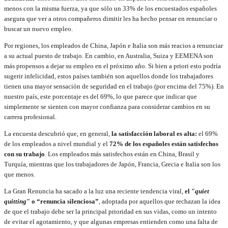
menos con la misma fuerza, ya que sólo un 33% de los encuestados españoles
asegura que ver a otros compañeros dimitir les ha hecho pensar en renunciar o
buscar un nuevo empleo.
Por regiones, los empleados de China, Japón e Italia son más reacios a renunciar
a su actual puesto de trabajo. En cambio, en Australia, Suiza y EEMENA son
más propensos a dejar su empleo en el próximo año. Si bien a priori esto podría
sugerir infelicidad, estos países también son aquellos donde los trabajadores
tienen una mayor sensación de seguridad en el trabajo (por encima del 75%). En
nuestro país, este porcentaje es del 69%, lo que parece que indicar que
simplemente se sienten con mayor confianza para considerar cambios en su
carrera profesional.
La encuesta descubrió que, en general,
la satisfacción laboral es alta:
el 69%
de los empleados a nivel mundial y el
72% de los españoles están satisfechos
con su trabajo
. Los empleados más satisfechos están en China, Brasil y
Turquía, mientras que los trabajadores de Japón, Francia, Grecia e Italia son los
que menos.
La Gran Renuncia ha sacado a la luz una reciente tendencia viral,
el "
quiet
quitting
" o “renuncia silenciosa”
, adoptada por aquellos que rechazan la idea
de que el trabajo debe ser la principal prioridad en sus vidas, como un intento
de evitar el agotamiento, y que algunas empresas entienden como una falta de