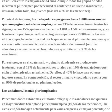
en un 12% entre los mayores de 54 años. Aunque todos los grupos de edad
recurren al pluriempleo por necesidad al contar con un sueldo insuficiente,
destacan, sobre todo, los jóvenes (más del 40% de las menciones).
Por nivel de ingresos,
los trabajadores que ganan hasta 1.000 euros son los
que compaginan más de un empleo,
con un 23% de las menciones. A estos les
siguen, con un 15%, quienes reciben entre 1.001 y 1.500 euros mensuales; y, en
la misma proporción, aquellos con ingresos superiores a 2.000 euros. En este
último grupo, la razón principal por la que recurren al pluriempleo no tiene que
ver con motivos económicos sino con la satisfacción personal (sentirse
cómodos y contentos con ambos trabajos), que obtiene un 38% de las
menciones.
Por sectores, es en el cuaternario y quinario donde más se produce este
fenómeno, con el 18% de las menciones totales y un 10% de trabajadores que
están pluriempleados actualmente. De ellos, el 40% lo hace para obtener
ingresos extras. En contraposición, el sector primario y secundario cuenta con
un 90% de profesionales no pluriempleados.
Los andaluces, los más pluriempleados
Por comunidades autónomas, el informe refleja que los andaluces son quienes
en mayor medida han optado por el pluriempleo (19,5% de las menciones). De
estos, el 8,5% trabajan actualmente para varias empresas, el mayor porcentaje de