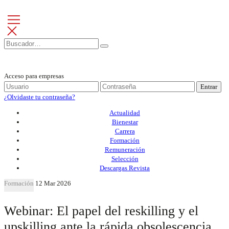
Acceso para empresas
Entrar
¿Olvidaste tu contraseña?
Actualidad
Bienestar
Carrera
Formación
Remuneración
Selección
Descargas Revista
Formación
12 Mar 2026
Webinar: El papel del reskilling y el
upskilling ante la rápida obsolescencia