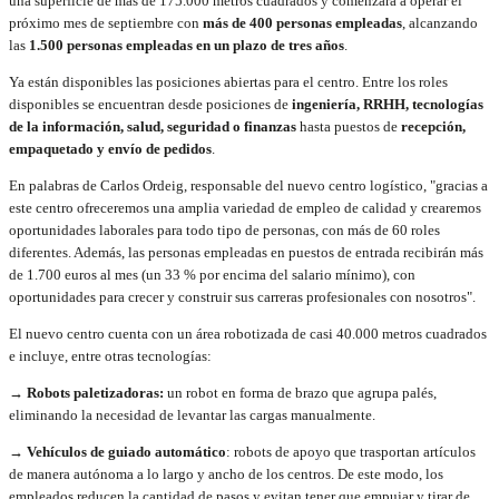
una superficie de más de 175.000 metros cuadrados y comenzará a operar el
próximo mes de septiembre con
más de 400 personas empleadas
, alcanzando
las
1.500 personas empleadas en un plazo de tres años
.
Ya están disponibles las posiciones abiertas para el centro. Entre los roles
disponibles se encuentran desde posiciones de
ingeniería, RRHH, tecnologías
de la información, salud, seguridad o finanzas
hasta puestos de
recepción,
empaquetado y envío de pedidos
.
En palabras de Carlos Ordeig, responsable del nuevo centro logístico, "gracias a
este centro ofreceremos una amplia variedad de empleo de calidad y crearemos
oportunidades laborales para todo tipo de personas, con más de 60 roles
diferentes. Además, las personas empleadas en puestos de entrada recibirán más
de 1.700 euros al mes (un 33 % por encima del salario mínimo), con
oportunidades para crecer y construir sus carreras profesionales con nosotros".
El nuevo centro cuenta con un área robotizada de casi 40.000 metros cuadrados
e incluye, entre otras tecnologías:
→ Robots paletizadoras:
un robot en forma de brazo que agrupa palés,
eliminando la necesidad de levantar las cargas manualmente.
→ Vehículos de guiado automático
: robots de apoyo que trasportan artículos
de manera autónoma a lo largo y ancho de los centros. De este modo, los
empleados reducen la cantidad de pasos y evitan tener que empujar y tirar de