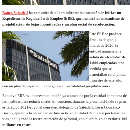
Banco Sabadell
ha comunicado a los sindicatos su intención de iniciar un
Expediente de Regulación de Empleo (ERE), que incluirá un mecanismo de
prejubilación, de bajas incentivadas y un plan social de recolocación.
Este ERE se produce
después de que, a
finales de 2020, la
entidad anunciara la
salida de alrededor de
1.800 empleados
, una
medida que se
materializó en el primer
trimestre de este año,
con un plan de bajas voluntarias, casi en su totalidad prejubilaciones.
El nuevo ERE es una reestructuración ya anunciada por la entidad como una de
las medidas para reducir costes. En concreto, durante la presentación de su plan
estratégico 2021-2023, el consejero delegado de Sabadell, César González-
Bueno, apuntó a la necesidad de buscar la rentabilidad del banco por todas las
vías, incluyendo la reestructuración de personal, con el objetivo de
reducir 100
millones en costes
.