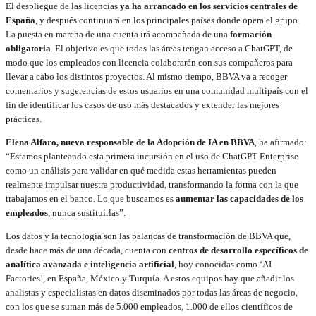
El despliegue de las licencias
ya ha arrancado en los servicios centrales de
España
, y después continuará en los principales países donde opera el grupo.
La puesta en marcha de una cuenta irá acompañada de una
formación
obligatoria
. El objetivo es que todas las áreas tengan acceso a ChatGPT, de
modo que los empleados con licencia colaborarán con sus compañeros para
llevar a cabo los distintos proyectos. Al mismo tiempo, BBVA va a recoger
comentarios y sugerencias de estos usuarios en una comunidad multipaís con el
fin de identificar los casos de uso más destacados y extender las mejores
prácticas.
Elena Alfaro
, nueva responsable de la Adopción de IA en BBVA
, ha afirmado:
“Estamos planteando esta primera incursión en el uso de ChatGPT Enterprise
como un análisis para validar en qué medida estas herramientas pueden
realmente impulsar nuestra productividad, transformando la forma con la que
trabajamos en el banco. Lo que buscamos es
aumentar las capacidades de los
empleados
, nunca sustituirlas”.
Los datos y la tecnología son las palancas de transformación de BBVA que,
desde hace más de una década, cuenta con
centros de desarrollo específicos de
analítica avanzada e inteligencia artificial
, hoy conocidas como ‘AI
Factories’, en España, México y Turquía. A estos equipos hay que añadir los
analistas y especialistas en datos diseminados por todas las áreas de negocio,
con los que se suman más de 5.000 empleados, 1.000 de ellos científicos de