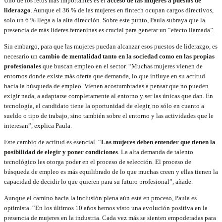
Uno de los retos más importantes es el
acceso de las mujeres a puestos de
liderazgo
. Aunque el 36 % de las mujeres en fintech ocupan cargos directivos,
solo un 6 % llega a la alta dirección. Sobre este punto, Paula subraya que la
presencia de más líderes femeninas es crucial para generar un “efecto llamada”.
Sin embargo, para que las mujeres puedan alcanzar esos puestos de liderazgo, es
necesario un
cambio de mentalidad tanto en la sociedad como en las propias
profesionales
que buscan empleo en el sector. “Muchas mujeres vienen de
entornos donde existe más oferta que demanda, lo que influye en su actitud
hacia la búsqueda de empleo. Vienen acostumbradas a pensar que no pueden
exigir nada, a adaptarse completamente al entorno y ser las únicas que dan. En
tecnología, el candidato tiene la oportunidad de elegir, no sólo en cuanto a
sueldo o tipo de trabajo, sino también sobre el entorno y las actividades que le
interesan”, explica Paula.
Este cambio de actitud es esencial. “
Las mujeres deben entender que tienen la
posibilidad de elegir y poner condiciones
. La alta demanda de talento
tecnológico les otorga poder en el proceso de selección. El proceso de
búsqueda de empleo es más equilibrado de lo que muchas creen y ellas tienen la
capacidad de decidir lo que quieren para su futuro profesional”, añade.
Aunque el camino hacia la inclusión plena aún está en proceso, Paula es
optimista. “En los últimos 10 años hemos visto una evolución positiva en la
presencia de mujeres en la industria. Cada vez más se sienten empoderadas para