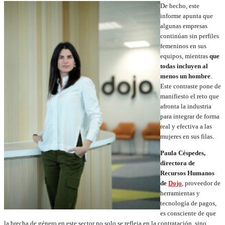
De hecho, este
informe apunta que
algunas empresas
continúan sin perfiles
femeninos en sus
equipos, mientras
que
todas incluyen al
menos un hombre
.
Este contraste pone de
manifiesto el reto que
afronta la industria
para integrar de forma
real y efectiva a las
mujeres en sus filas.
Paula Céspedes,
directora de
Recursos Humanos
de
Dojo
, proveedor de
herramientas y
tecnología de pagos,
es consciente de que
la brecha de género en este sector no solo se refleja en la contratación, sino