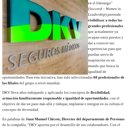
en el liderazgo”
(
Succeed – Women in
Leadership
) pretende
visibilizar a todas las
grandes profesionales
que actualmente ya
ocupan estos puestos y
dar a conocer sus
experiencias para que
puedan servir de
inspiración en un
mundo que busca la
igualdad de
oportunidades. Para esta iniciativa, han sido seleccionadas
60 profesionales de
las filiales
del grupo a nivel mundial
.
DKV lleva años trabajando y aplicando los conceptos de
flexibilidad,
actuación familiarmente responsable e igualdad de oportunidades
, con el
objetivo de dar un paso más allá y trabajar, implantar e integrar en su cultura el
concepto de diversidad.
En palabras de
Juan Manuel Chicote, Director del departamento de Personas
de la compañía, “DKV apuesta por el desarrollo de sus colaboradores. Con el