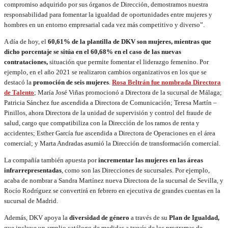
compromiso adquirido por sus órganos de Dirección, demostramos nuestra
responsabilidad para fomentar la igualdad de oportunidades entre mujeres y
hombres en un entorno empresarial cada vez más competitivo y diverso”.
A día de hoy, el
60,61% de la plantilla de DKV son mujeres, mientras que
dicho porcentaje se sitúa en el 60,68% en el caso de las nuevas
contrataciones,
situación que permite fomentar el liderazgo femenino. Por
ejemplo, en el año 2021 se realizaron cambios organizativos en los que se
destacó la
promoción de seis mujeres
.
Rosa Beltrán fue nombrada Directora
de Talento
; María José Viñas promocionó a Directora de la sucursal de Málaga;
Patricia Sánchez fue ascendida a Directora de Comunicación; Teresa Martín –
Pinillos, ahora Directora de la unidad de supervisión y control del fraude de
salud, cargo que compatibiliza con la Dirección de los ramos de renta y
accidentes; Esther García fue ascendida a Directora de Operaciones en el área
comercial; y Marta Andradas asumió la Dirección de transformación comercial.
La compañía también apuesta por
incrementar las mujeres en las áreas
infrarrepresentadas
, como son las Direcciones de sucursales. Por ejemplo,
acaba de nombrar a Sandra Martínez nueva Directora de la sucursal de Sevilla, y
Rocío Rodríguez se convertirá en febrero en ejecutiva de grandes cuentas en la
sucursal de Madrid.
Además, DKV apoya la
diversidad de género
a través de su
Plan de Igualdad,
que incluye un amplio catálogo de medidas a través de los programas de