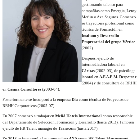
gestionando talento para
compañías como Emergia, Leroy
Merlin o Axa Seguros. Comenzó
su trayectoria profesional como
técnica de Formación en
Instituto y Desarrollo
Empresarial del grupo Vértice
(2002).
Después, ejerció de
intermediadora laboral en
Cáritas
(2002-03), de psicóloga
laboral en
A.F.A.E.M. Despertar
(2004)
y de consultora de RRHH
en
Casma Consultores
(2003-04).
Posteriormente se incorporó a la empresa
Dia
como técnica de Proyectos de
RRHH Corporativos (2005-07).
En 2007 comenzó a trabajar en
Meliá Hotels International
como responsable
del Departamento de Selección, Formación y Desarrollo (hasta 2013). También
ejerció de HR Talent manager de
Transcom
(hasta 2017).
En 2018 se incorporó a las aseguradora
AXA
como HR Talent Management –