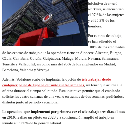
iniciativa de
smart
working
, se encuentran
el 97,6% de las mujeres
y el 95,3% de los
hombres.
Por centros de trabajo,
se han adherido el
100% de los empleados
de los centros de trabajo que la operadora tiene en Albacete, Alicante, Burgos,
Cádiz, Cantabria, Coruña, Guipúzcoa, Málaga, Murcia, Navarra, Salamanca,
Tenerife y Valladolid, así como más del 96% de los empleados en Madrid,
Barcelona, Valencia y Vizcaya.
Además, Vodafone acaba de implantar la opción de
teletrabajar desde
cualquier parte de España
durante cuatro semanas
, sin tener que acudir a la
oficina durante el tiempo solicitado. Esta iniciativa permite que el empleado
solicite las cuatro semanas de una vez, o en tramos de dos semanas, pudiéndose
disfrutar junto al periodo vacacional.
La operadora, que
implementó por primera vez el teletrabajo tres días al mes
en 2016
, realizó un piloto en 2020 y a continuación amplió el trabajo en
remoto a un 60% de la jornada laboral.