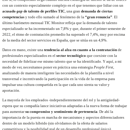
con un contexto especialmente complejo en el que tenemos que lidiar con un
acusado
gap
de talento de perfiles TIC
, una gran
demanda de ciertas
competencias
y todo ello sumado al fenómeno de la
“gran renuncia”
. El
último barómetro mensual TIC Monitor refleja que la demanda de talento
especializado se ha incrementado un 7,8% y que, durante el primer semestre de
2022, el ritmo de contratación promedio ha superado el 7,4%, muy por encima
de la media del sector servicios en España, que se sitúa en un 4,9%.
Datos en mano, existe una
tendencia al alza en cuanto a la contratación
de
profesionales especializados en el
sector tecnológico
que coexiste con la
necesidad de fidelizar ese mismo talento que se ha identificado. Y aquí, a mi
modo de ver, necesitamos poner en práctica una estrategia
People First
,
analizando de manera inteligente las necesidades de la plantilla a nivel
transversal e incentivando la participación en la vida de la empresa para
impulsar una cultura compartida en la que cada uno sienta su valor y
aportación.
La mayoría de los empleados -independientemente del rol y la antigüedad-
espera que su compañía lance iniciativas adaptadas a la nueva forma de trabajar
para aumentar
su compromiso y sentimiento de pertenencia
. De ahí la
importancia de la puesta en marcha de mecanismos y aspectos diferenciadores
dentro de un modelo híbrido (sin olvidarnos de la oferta de salarios
competitivos y la posibilidad real de un desarrollo profesional único).