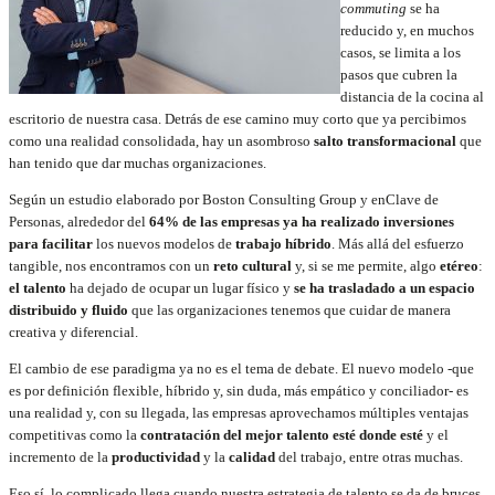
commuting
se ha
reducido y, en muchos
casos, se limita a los
pasos que cubren la
distancia de la cocina al
escritorio de nuestra casa. Detrás de ese camino muy corto que ya percibimos
como una realidad consolidada, hay un asombroso
salto transformacional
que
han tenido que dar muchas organizaciones.
Según un estudio elaborado por Boston Consulting Group y enClave de
Personas, alrededor del
64% de las empresas ya ha realizado inversiones
para facilitar
los nuevos modelos de
trabajo híbrido
. Más allá del esfuerzo
tangible, nos encontramos con un
reto cultural
y, si se me permite, algo
etéreo
:
el talento
ha dejado de ocupar un lugar físico y
se ha trasladado a un espacio
distribuido y fluido
que las organizaciones tenemos que cuidar de manera
creativa y diferencial.
El cambio de ese paradigma ya no es el tema de debate. El nuevo modelo -que
es por definición flexible, híbrido y, sin duda, más empático y conciliador- es
una realidad y, con su llegada, las empresas aprovechamos múltiples ventajas
competitivas como la
contratación del mejor talento esté donde esté
y el
incremento de la
productividad
y la
calidad
del trabajo, entre otras muchas.
Eso sí, lo complicado llega cuando nuestra estrategia de talento se da de bruces