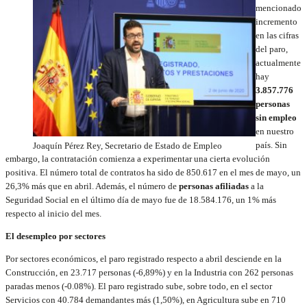
mencionado
incremento
en las cifras
del paro,
actualmente
hay
3.857.776
personas
sin empleo
en nuestro
país. Sin
Joaquín Pérez Rey, Secretario de Estado de Empleo
embargo, la contratación comienza a experimentar una cierta evolución
positiva. El número total de contratos ha sido de 850.617 en el mes de mayo, un
26,3% más que en abril. Además, el número de
personas afiliadas
a la
Seguridad Social en el último día de mayo fue de 18.584.176, un 1% más
respecto al inicio del mes.
El desempleo por sectores
Por sectores económicos, el paro registrado respecto a abril desciende en la
Construcción, en 23.717 personas (-6,89%) y en la Industria con 262 personas
paradas menos (-0.08%). El paro registrado sube, sobre todo, en el sector
Servicios con 40.784 demandantes más (1,50%), en Agricultura sube en 710