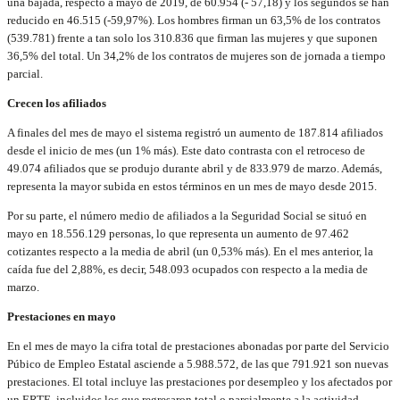
una bajada, respecto a mayo de 2019, de 60.954 (- 57,18) y los segundos se han
reducido en 46.515 (-59,97%). Los hombres firman un 63,5% de los contratos
(539.781) frente a tan solo los 310.836 que firman las mujeres y que suponen
36,5% del total. Un 34,2% de los contratos de mujeres son de jornada a tiempo
parcial.
Crecen los afiliados
A finales del mes de mayo el sistema registró un aumento de 187.814 afiliados
desde el inicio de mes (un 1% más). Este dato contrasta con el retroceso de
49.074 afiliados que se produjo durante abril y de 833.979 de marzo. Además,
representa la mayor subida en estos términos en un mes de mayo desde 2015.
Por su parte, el número medio de afiliados a la Seguridad Social se situó en
mayo en 18.556.129 personas, lo que representa un aumento de 97.462
cotizantes respecto a la media de abril (un 0,53% más). En el mes anterior, la
caída fue del 2,88%, es decir, 548.093 ocupados con respecto a la media de
marzo.
Prestaciones en mayo
En el mes de mayo la cifra total de prestaciones abonadas por parte del Servicio
Púbico de Empleo Estatal asciende a 5.988.572, de las que 791.921 son nuevas
prestaciones. El total incluye las prestaciones por desempleo y los afectados por
un ERTE, incluidos los que regresaron total o parcialmente a la actividad