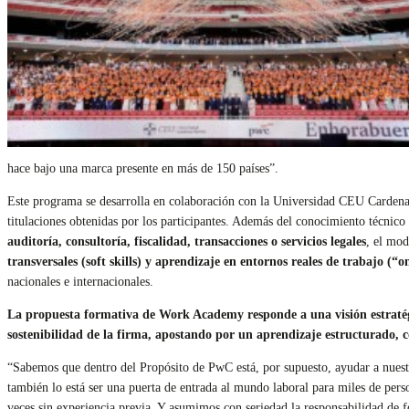
hace bajo una marca presente en más de 150 países”.
Este programa se desarrolla en colaboración con la Universidad CEU Cardenal 
titulaciones obtenidas por los participantes. Además del conocimiento técnic
auditoría, consultoría, fiscalidad, transacciones o servicios legales
, el mo
transversales (soft skills) y aprendizaje en entornos reales de trabajo (“o
nacionales e internacionales.
La propuesta formativa de Work Academy responde a una visión estratégi
sostenibilidad de la firma, apostando por un aprendizaje estructurado,
“Sabemos que dentro del Propósito de PwC está, por supuesto, ayudar a nuestr
también lo está ser una puerta de entrada al mundo laboral para miles de pe
veces sin experiencia previa. Y asumimos con seriedad la responsabilidad de 