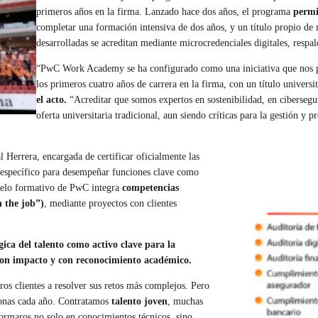
primeros años en la firma. Lanzado hace dos años, el programa
permi
completar una formación intensiva de dos años, y un título propio de 
desarrolladas se acreditan mediante microcredenciales digitales, resp
“PwC Work Academy se ha configurado como una iniciativa que nos per
los primeros cuatro años de carrera en la firma, con un título universit
el acto.
“Acreditar que somos expertos en sostenibilidad, en cibersegur
oferta universitaria tradicional, aun siendo críticas para la gestión y
Herrera, encargada de certificar oficialmente las
o específico para desempeñar funciones clave como
delo formativo de PwC integra
competencias
n the job”)
, mediante proyectos con clientes
ca del talento como activo clave para la
 con impacto y con reconocimiento académico.
os clientes a resolver sus retos más complejos. Pero
rsonas cada año. Contratamos
talento joven
, muchas
formaros no solo en conocimientos técnicos, sino