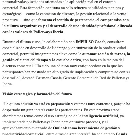
personalizadas y sesiones orientadas a la aplicación real en el entorno
comercial. Esta formación continua no solo refuerza habilidades técnicas y
estratégicas —como la captación de clientes, la gestión relacional o la venta
proactiva—, sino que
fomenta el sentido de pertenencia, el compromiso con
la cultura organizativa y el desarrollo de una identidad profesional alineada
con los valores de Palletways Iberia
.
Durante el último curso, la colaboración con
IMPULSO Coach
, consultora
especializada en desarrollo de liderazgo y optimización de la productividad
comercial, permitió integrar temas clave como la
automatización de tareas, la
gestión eficiente del tiempo y la escucha activa
, con foco en la mejora del
discurso comercial. “Ha sido una edición muy enriquecedora en la que los
participantes han mostrado un alto grado de implicación y compromiso con su
desarrollo”, destacó
Carmen Casals
, Gerente Comercial de Red de Palletways
Iberia.
Visión estratégica y formación del futuro
“La quinta edición ya está en preparación y estamos muy contentos, porque ha
despertado un gran interés entre los participantes. En esta próxima etapa
abordaremos temas como el uso estratégico de la
inteligencia artificial
, ya
implementada por Palletways Iberia para optimizar procesos, y el
aprovechamiento avanzado de
Outlook como herramienta de gestión y
productividad comercial
, entre otros de gran interés”, ha adelantado
Casals
.