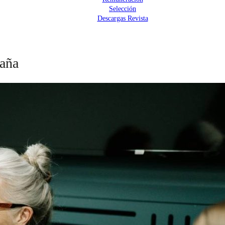
Selección
Descargas Revista
paña