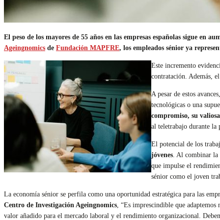
El peso de los mayores de 55 años en las empresas españolas sigue en au
Ageingnomics
de
Fundación MAPFRE
, los empleados sénior ya represe
Este incremento evidenci
contratación. Además, el
A pesar de estos avances
tecnológicas o una supue
compromiso, su valiosa
al teletrabajo durante l
El potencial de los trab
jóvenes
. Al combinar la
que impulse el rendimien
sénior como el joven tra
La economía sénior se perfila como una oportunidad estratégica para las emp
Centro de Investigación Ageingnomics
, “Es imprescindible que adaptemos 
valor añadido para el mercado laboral y el rendimiento organizacional. Deb