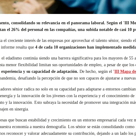
mento, consolidando su relevancia en el panorama laboral. Según el 'III 
ntan el 26% del personal en las compañías, una subida notable de casi 10 p
a el creciente interés de las empresas por aprovechar el talento sénior, siendo 
 informe resalta que
4 de cada 10 organizaciones han implementado medidas
, el edadismo continúa siendo una barrera significativa para los mayores de 55 
sta menor flexibilidad limitan sus oportunidades de empleo, a pesar de que los 
 experiencia y su capacidad de adaptación.
De hecho, según el
'
III Mapa de
a pandemia, desafiando la percepción de que no son capaces de ajustarse a nuevas
ajadores sénior radica no solo en su capacidad para adaptarse a entornos cambi
 energía y la innovación de los jóvenes con la experiencia y el conocimiento de
to y la innovación. Esto subraya la necesidad de promover una integración más e
bajen en sinergia.
resas que buscan estabilidad y crecimiento en un entorno empresarial cada ve
nuestra economía a nuestra demografía. Los sénior se están consolidando como 
emos reconocer y valorar adecuadamente su contribución, dejando a un lado los