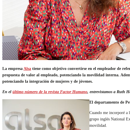
La empresa
Alsa
tiene como objetivo convertirse en el empleador de refer
propuesta de valor al empleado, potenciando la movilidad interna. Además
potenciando la integración de mujeres y de jóvenes.
En el
último número de la revista Factor Humano
, entrevistamos a Ruth H
El departamento de Per
Cuando me incorporé a la
grupo inglés National E
movilidad.