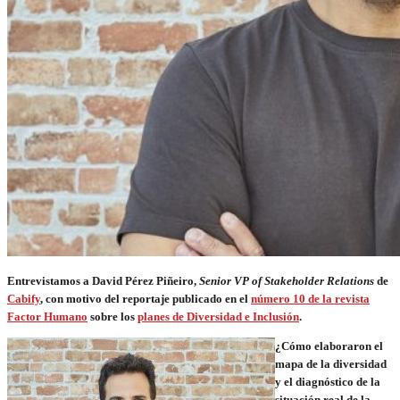
Entrevistamos a David Pérez Piñeiro,
Senior VP of Stakeholder Relations
de
Cabify
, con motivo del reportaje publicado en el
número 10 de la revista
Factor Humano
sobre los
planes de Diversidad e Inclusión
.
¿Cómo elaboraron el
mapa de la diversidad
y el diagnóstico de la
situación real de la