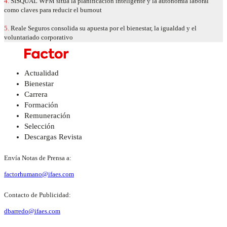
4.
SISQUAL WFM sitúa la planificación inteligente y la autonomía laboral
como claves para reducir el burnout
5.
Reale Seguros consolida su apuesta por el bienestar, la igualdad y el
voluntariado corporativo
Actualidad
Bienestar
Carrera
Formación
Remuneración
Selección
Descargas Revista
Envía Notas de Prensa a:
factorhumano@ifaes.com
Contacto de Publicidad:
dbarredo@ifaes.com