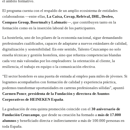
el ámbito formativo.
El programa cuenta con el respaldo de un amplio ecosistema de entidades
colaboradoras —entre ellas,
La Caixa, Covap, Refrival, DHL, Deoleo,
Compass Group, Boortmalt y Labmatic
—, que contribuyen tanto en la
formación como en la inserción laboral de los participantes.
La hostelería, uno de los pilares de la economía nacional, sigue demandando
profesionales cualificados, capaces de adaptarse a nuevos estándares de calidad,
digitalización y sostenibilidad. En este sentido, Talento Cruzcampo no solo
enseña técnicas y gestión hostelera, sino que refuerza competencias blandas
cada vez más valoradas por los empleadores: la orientación al cliente, la
resiliencia, el trabajo en equipo o la comunicación efectiva.
“El sector hostelero es una puerta de entrada al empleo para miles de jóvenes. Si
logramos acompañarlos con formación de calidad y experiencia práctica,
podemos transformar oportunidades en carreras profesionales sólidas”, apuntó
Carmen Ponce
,
presidenta de la Fundación y directora de Asuntos
Corporativos de HEINEKEN España
.
La graduación de esta quinta promoción coincide con el
30 aniversario de
Fundación Cruzcampo
, que desde su creación ha formado a
más de 17.000
alumnos
y beneficiado directa e indirectamente a más de 100.000 personas en
toda España.