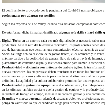
El confinamiento provocado por la pandemia del Covid-19 nos ha obligado a tra
profesionales por adaptar sus perfiles
.
Según los expertos de The Valley, cuando esta situación excepcional comience 
De esta forma, dicha firma ha identificado
algunas soft skills y hard skills
Digital Tools:
en un entorno cada vez más digitalizado es necesario saber man
productiva. Ante el reto del teletrabajo “forzado”, los profesionales deben de
uso de herramientas que permitan una comunicación efectiva, además de una 
Social Selling:
debido al cierre de negocios físicos, el eCommerce y la venta
máximo partido a la posibilidad de generar flujo de caja a través de internet, 
plataformas de contenido digital y las tiendas online para llamar la atención 
Productividad y eficiencia con métodos de trabajo ágiles:
la transformació
nuevas tendencias, las empresas se deben transformar en todos los ámbitos uti
ayuda mejorar procesos y eficiencia para mantener el ritmo normal de los proye
definidos. La agilidad y la cultura colaborativa permiten dar una respuesta a 
Productividad y gestión de equipo:
ante el confinamiento, los trabajadores 
en las oficinas, también es cierto que la gestión de equipos y la productividad
saludables de trabajo en equipo, mediante su correcta gestión y una comunica
Branding y marca personal:
además de alcanzar objetivos profesionales, es
ponga en valor todo lo que el candidato tenga para ofrecer. Es sumamente impo