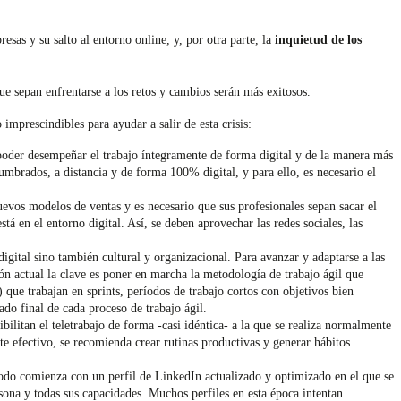
sas y su salto al entorno online, y, por otra parte, la
inquietud de los
e sepan enfrentarse a los retos y cambios serán más exitosos.
o imprescindibles para ayudar a salir de esta crisis:
 poder desempeñar el trabajo íntegramente de forma digital y de la manera más
umbrados, a distancia y de forma 100% digital, y para ello, es necesario el
evos modelos de ventas y es necesario que sus profesionales sepan sacar el
tá en el entorno digital. Así, se deben aprovechar las redes sociales, las
igital sino también cultural y organizacional. Para avanzar y adaptarse a las
ón actual la clave es poner en marcha la metodología de trabajo ágil que
 que trabajan en sprints, períodos de trabajo cortos con objetivos bien
ado final de cada proceso de trabajo ágil.
bilitan el teletrabajo de forma -casi idéntica- a la que se realiza normalmente
nte efectivo, se recomienda crear rutinas productivas y generar hábitos
odo comienza con un perfil de LinkedIn actualizado y optimizado en el que se
sona y todas sus capacidades. Muchos perfiles en esta época intentan