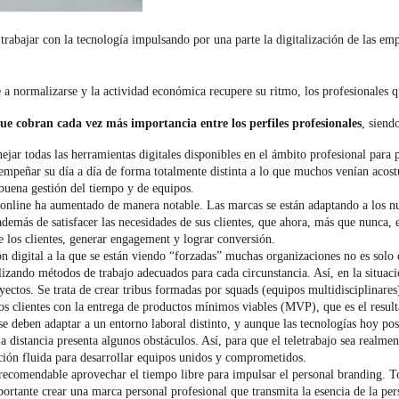
bajar con la tecnología impulsando por una parte la digitalización de las empre
a normalizarse y la actividad económica recupere su ritmo, los profesionales qu
 que cobran cada vez más importancia entre los perfiles profesionales
, siend
ejar todas las herramientas digitales disponibles en el ámbito profesional para
sempeñar su día a día de forma totalmente distinta a lo que muchos venían acost
buena gestión del tiempo y de equipos.
 online ha aumentado de manera notable. Las marcas se están adaptando a los nu
además de satisfacer las necesidades de sus clientes, que ahora, más que nunca, es
de los clientes, generar engagement y lograr conversión.
n digital a la que se están viendo “forzadas” muchas organizaciones no es solo d
lizando métodos de trabajo adecuados para cada circunstancia. Así, en la situaci
ctos. Se trata de crear tribus formadas por squads (equipos multidisciplinares)
los clientes con la entrega de productos mínimos viables (MVP), que es el result
se deben adaptar a un entorno laboral distinto, y aunque las tecnologías hoy posi
 a distancia presenta algunos obstáculos. Así, para que el teletrabajo sea realme
ción fluida para desarrollar equipos unidos y comprometidos.
 recomendable aprovechar el tiempo libre para impulsar el personal branding. T
rtante crear una marca personal profesional que transmita la esencia de la per