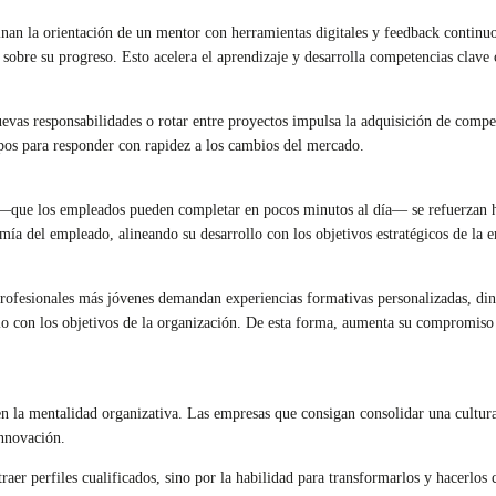
 la orientación de un mentor con herramientas digitales y feedback continuo. 
obre su progreso. Esto acelera el aprendizaje y desarrolla competencias clave c
vas responsabilidades o rotar entre proyectos impulsa la adquisición de competen
uipos para responder con rapidez a los cambios del mercado.
 —que los empleados pueden completar en pocos minutos al día— se refuerzan habi
omía del empleado, alineando su desarrollo con los objetivos estratégicos de la 
profesionales más jóvenes demandan experiencias formativas personalizadas, din
llo con los objetivos de la organización. De esta forma, aumenta su compromiso
en la mentalidad organizativa. Las empresas que consigan consolidar una cultur
nnovación.
er perfiles cualificados, sino por la habilidad para transformarlos y hacerlos c