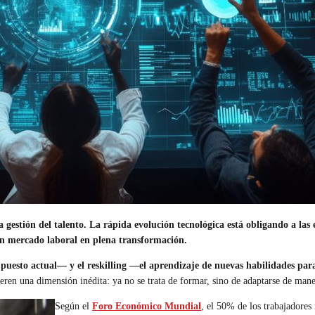
a gestión del talento. La rápida evolución tecnológica está obligando a las
un mercado laboral en plena transformación.
l puesto actual— y el reskilling —el aprendizaje de nuevas habilidades p
eren una dimensión inédita: ya no se trata de formar, sino de adaptarse de man
Según el
Foro Económico Mundial
, el 50% de los trabajadores