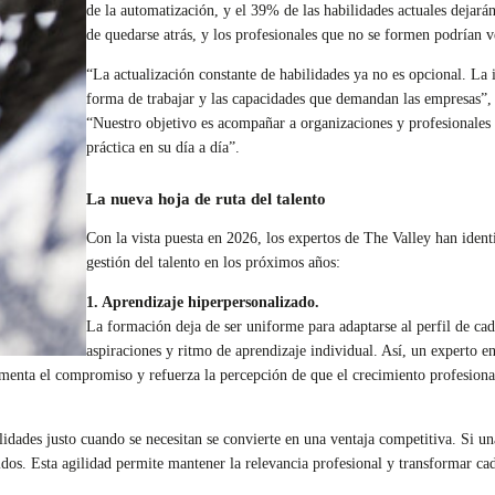
de la automatización, y el 39% de las habilidades actuales dejará
de quedarse atrás, y los profesionales que no se formen podrían 
“La actualización constante de habilidades ya no es opcional. La 
forma de trabajar y las capacidades que demandan las empresas”
“Nuestro objetivo es acompañar a organizaciones y profesionales 
práctica en su día a día”.
La nueva hoja de ruta del talento
Con la vista puesta en 2026, los expertos de The Valley han ident
gestión del talento en los próximos años:
1. Aprendizaje hiperpersonalizado.
La formación deja de ser uniforme para adaptarse al perfil de ca
aspiraciones y ritmo de aprendizaje individual. Así, un experto 
menta el compromiso y refuerza la percepción de que el crecimiento profesiona
idades justo cuando se necesitan se convierte en una ventaja competitiva. Si u
nidos. Esta agilidad permite mantener la relevancia profesional y transformar c