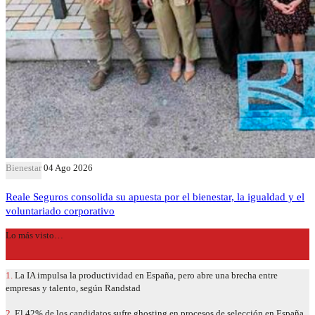
Bienestar
04 Ago 2026
Reale Seguros consolida su apuesta por el bienestar, la igualdad y el
voluntariado corporativo
Lo más visto…
1.
La IA impulsa la productividad en España, pero abre una brecha entre
empresas y talento, según Randstad
2.
El 42% de los candidatos sufre ghosting en procesos de selección en España