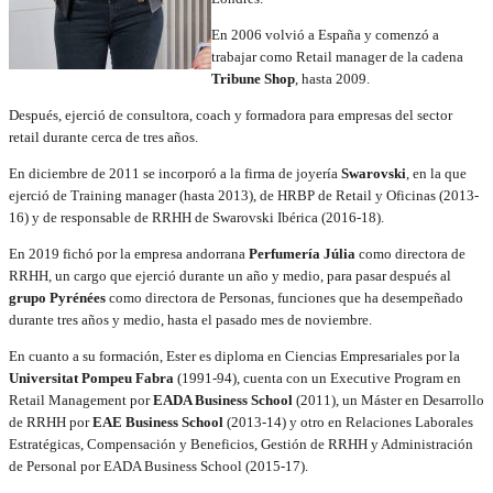
En 2006 volvió a España y comenzó a
trabajar como Retail manager de la cadena
Tribune Shop
, hasta 2009.
Después, ejerció de consultora, coach y formadora para empresas del sector
retail durante cerca de tres años.
En diciembre de 2011 se incorporó a la firma de joyería
Swarovski
, en la que
ejerció de Training manager (hasta 2013), de HRBP de Retail y Oficinas (2013-
16) y de responsable de RRHH de Swarovski Ibérica (2016-18).
En 2019 fichó por la empresa andorrana
Perfumería Júlia
como directora de
RRHH, un cargo que ejerció durante un año y medio, para pasar después al
grupo Pyrénées
como directora de Personas, funciones que ha desempeñado
durante tres años y medio, hasta el pasado mes de noviembre.
En cuanto a su formación, Ester es diploma en Ciencias Empresariales por la
Universitat Pompeu Fabra
(1991-94), cuenta con un Executive Program en
Retail Management por
EADA Business School
(2011), un Máster en Desarrollo
de RRHH por
EAE Business School
(2013-14) y otro en Relaciones Laborales
Estratégicas, Compensación y Beneficios, Gestión de RRHH y Administración
de Personal por EADA Business School (2015-17).