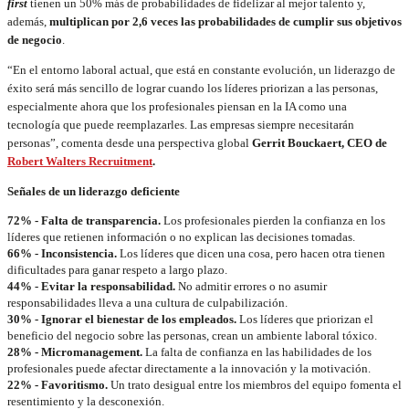
first
tienen un 50% más de probabilidades de fidelizar al mejor talento y,
además,
multiplican por 2,6 veces las probabilidades de cumplir sus objetivos
de negocio
.
“En el entorno laboral actual, que está en constante evolución, un liderazgo de
éxito será más sencillo de lograr cuando los líderes priorizan a las personas,
especialmente ahora que los profesionales piensan en la IA como una
tecnología que puede reemplazarles. Las empresas siempre necesitarán
personas”, comenta desde una perspectiva global
Gerrit Bouckaert, CEO de
Robert Walters Recruitment
.
Señales de un liderazgo deficiente
72% - Falta de transparencia.
Los profesionales pierden la confianza en los
líderes que retienen información o no explican las decisiones tomadas.
66% - Inconsistencia.
Los líderes que dicen una cosa, pero hacen otra tienen
dificultades para ganar respeto a largo plazo.
44% - Evitar la responsabilidad.
No admitir errores o no asumir
responsabilidades lleva a una cultura de culpabilización.
30% - Ignorar el bienestar de los empleados.
Los líderes que priorizan el
beneficio del negocio sobre las personas, crean un ambiente laboral tóxico.
28% - Micromanagement.
La falta de confianza en las habilidades de los
profesionales puede afectar directamente a la innovación y la motivación.
22% - Favoritismo.
Un trato desigual entre los miembros del equipo fomenta el
resentimiento y la desconexión.