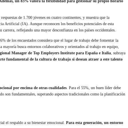
 Además, un 83% valora la flexibilidad para gestionar su propio horario
s respuestas de 1.700 jóvenes en cuatro continentes, y muestra que la
cia Artificial (IA). Aunque reconocen los beneficios potenciales de esta
u carrera, reflejando una mayor desconfianza en los países occidentales.
76% de los encuestados considera que el lugar de trabajo debe fomentar la
la mayoría busca entornos colaborativos y orientados al trabajo en equipo,
gional Manager de Top Employers Institute
para España e Italia
, subraya
arte fundamental de la cultura de trabajo si desean atraer a este talento
mocional por encima de otras cualidades
. Para el 55%, un buen líder debe
ado son fundamentales, superando aspectos tradicionales como la planificación
ial el respaldo a su bienestar emocional.
Para esta generación, un entorno