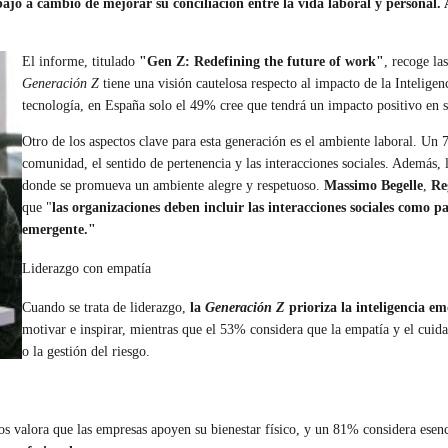
bajo a cambio de mejorar su conciliación entre la vida laboral y personal.
El informe, titulado
"Gen Z: Redefining the future of work"
, recoge la
Generación Z
tiene una visión cautelosa respecto al impacto de la Inteligen
tecnología, en España solo el 49% cree que tendrá un impacto positivo en s
Otro de los aspectos clave para esta generación es el ambiente laboral. Un 
comunidad, el sentido de pertenencia y las interacciones sociales. Además, 
donde se promueva un ambiente alegre y respetuoso.
Massimo Begelle
,
Re
que "
las organizaciones deben incluir las interacciones sociales como p
emergente."
Liderazgo con empatía
Cuando se trata de liderazgo,
la
Generación Z
prioriza la inteligencia e
motivar e inspirar, mientras que el 53% considera que la empatía y el cuid
o la gestión del riesgo.
os valora que las empresas apoyen su bienestar físico, y un 81% considera esenc