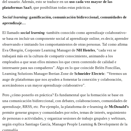
del usuario. Además, esto se traduce en un
uso cada vez mayor de las
plataformas SaaS
, que posibilitan todas estas prácticas.
Social learning
: gamificación, comunicación bidireccional, comunidades de
aprendizaje…
El llamado
social learning
-también conocido como aprendizaje colaborativo-
se basa en incluir un componente social al aprendizaje online, es decir, aprender
observando e imitando los comportamientos de otras personas. Tal como afirma
Eva Obregón, Corporate Learning Manager de
NH Hoteles
, “cada vez se
trabajará más en la cultura de compartir conocimiento, animando a los
empleados a que sean ellos mismos los que creen contenido de calidad e
interesante para sus compañeros”. Algo en lo que coincide Belén Foncillas,
Learning Solutions Manager Iberian Zone de
Schneider Electric
: “Veremos un
auge de plataformas que nos ayuden a fomentar la conexión y colaboración,
acercándonos a un mayor aprendizaje colaborativo”.
Pero ¿cómo ponerlo en práctica? Es fundamental que la formación se base en
una comunicación bidireccional, con debates, colaboraciones, comunidades de
aprendizaje, RRSS, etc. Por ejemplo, la plataforma de e-learning de
McDonald’s
permite generar grupos y comunidades por roles, temas de interés, seguimiento
de personas o actividades, y organizar sesiones de trabajo grupales y webinars,
según explica Santiago García, Manager People Learning & Development de la
compañía.