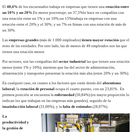
El
40,4%
de los encuestados trabaja en empresas que tienen una
rotación entre
un 10% y un 20%
.En menor porcentaje, un 37,5%lo hace en compañías con
una rotación entre un 1% y un 10%;un 15%trabaja en empresas con una
rotación entre el 20% y el 30%; y un 7% en firmas con una rotación de más de
un 30%.
Las
empresas grandes
(más de 1.000 empleados)
tienen mayor rotación
que el
resto de las entidades. Por otro lado, las de menos de 49 empleados son las que
tienen una rotación menor.
Por sectores, son las compañías del
sector industrial
las que tienen una rotación
menor (entre 1% y 10%); mientras que las del sector de administración,
alimentación y transportes presentan la rotación más alta (entre 20% y un 30%).
En cualquier caso, en cuanto a los factores que están detrás del
absentismo
laboral
, la
rotación de personal
ocupa el cuarto puesto, con un 23,81%. En
primera posición se encuentra la
enfermedad
(50,84%) (en mayor proporción lo
indican los que trabajan en las empresas más grandes); seguido de la
insatisfacción laboral
(31,00%); y la
falta de estímulos
(28,97%).
La
productividad y
la gestión de