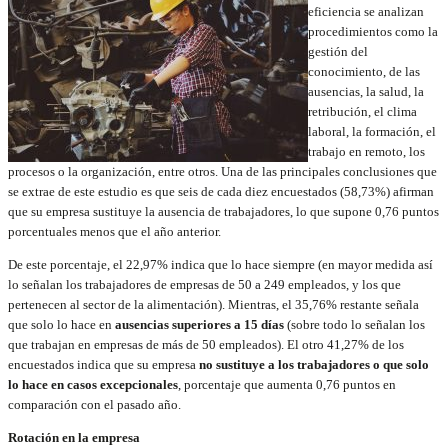
eficiencia se analizan
procedimientos como la
gestión del
conocimiento, de las
ausencias, la salud, la
retribución, el clima
laboral, la formación, el
trabajo en remoto, los
procesos o la organización, entre otros. Una de las principales conclusiones que
se extrae de este estudio es que seis de cada diez encuestados (58,73%) afirman
que su empresa sustituye la ausencia de trabajadores, lo que supone 0,76 puntos
porcentuales menos que el año anterior.
De este porcentaje, el 22,97% indica que lo hace siempre (en mayor medida así
lo señalan los trabajadores de empresas de 50 a 249 empleados, y los que
pertenecen al sector de la alimentación). Mientras, el 35,76% restante señala
que solo lo hace en
ausencias superiores a 15 días
(sobre todo lo señalan los
que trabajan en empresas de más de 50 empleados). El otro 41,27% de los
encuestados indica que su empresa
no sustituye
a los trabajadores o que solo
lo hace en casos excepcionales
, porcentaje que aumenta 0,76 puntos en
comparación con el pasado año.
Rotación en la empresa