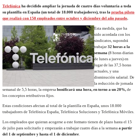
Telefónica
ha decidido ampliar la jornada de cuatro días voluntaria a toda
su plantilla en España (un total de 18.000 trabajadores), tras la
prueba piloto
que realizó con 150 empleados entre octubre y diciembre del año pasado
.
Esta medida, que ha
sido acordada con los
sindicatos, supondrá
trabajar
32 horas a la
semana
(8 horas diarias
de lunes a jueves) en
lugar de las 37,5 horas
actuales, y una
disminución salarial. De
la reducción de jornada
semanal de 5,5 horas, la empresa
bonificará una hora, en torno a un 20%,
de
los conceptos retributivos fijos.
Estas condiciones afectan al total de la plantilla en España, unos 18.000
trabajadores de Telefónica España, Telefónica Soluciones y Telefónica Móviles.
Los empleados que quieran acogerse a este formato tienen de plazo hasta el 15
de julio para solicitarlo y empezarán a trabajar cuatro días a la semana
a partir
del 1 de septiembre y hasta el 1 de diciembre
.