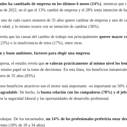
ados ha cambiado de empresa en los últimos 6 meses (14%)
, mientras que 
las de 2022, en el que el 13% cambió de empresa y el 28% tenía intención de h
, uno de cada cuatro menores de 35 años quiere cambiar de empresa y uno de ca
r edad, y lo mismo ocurre con su intención de cambiar (36%).
svela que las causas del cambio de trabajo son principalmente
querer mayor co
(23%) o la insuficiencia de retos (17%), entre otras.
ón y buen ambiente, factores para elegir una empresa
mpresa, el estudio revela que
se valoran prácticamente al mismo nivel los ben
ismo papel en la toma de decisiones. En esta línea, los beneficios inmateriale
res de 35 años (83%).
unos beneficios atractivos son el motor más importante –es importante un 50% 
 agradable
. De hecho, la
buena relación con los compañeros (78%) y el jef
uen la seguridad laboral y las oportunidades de desarrollo profesional.
trabajan. De los encuestados,
un 14% de los profesionales preferiría estar d
venes (18% de 18 a 34 años).