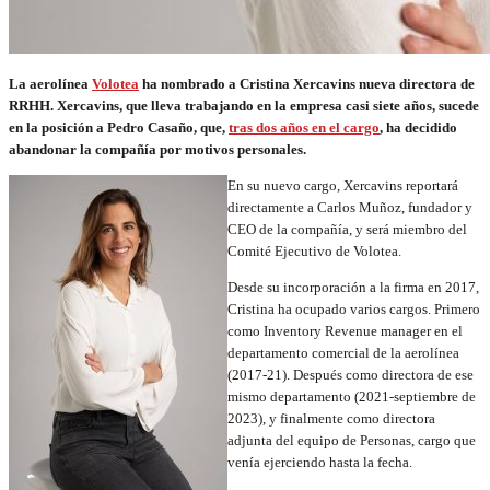
La aerolínea
Volotea
ha nombrado a Cristina Xercavins nueva directora de
RRHH. Xercavins, que lleva trabajando en la empresa casi siete años, sucede
en la posición a Pedro Casaño, que,
tras dos años en el cargo
, ha decidido
abandonar la compañía por motivos personales.
En su nuevo cargo, Xercavins reportará
directamente a Carlos Muñoz, fundador y
CEO de la compañía, y será miembro del
Comité Ejecutivo de Volotea.
Desde su incorporación a la firma en 2017,
Cristina ha ocupado varios cargos. Primero
como Inventory Revenue manager en el
departamento comercial de la aerolínea
(2017-21). Después como directora de ese
mismo departamento (2021-septiembre de
2023), y finalmente como directora
adjunta del equipo de Personas, cargo que
venía ejerciendo hasta la fecha.