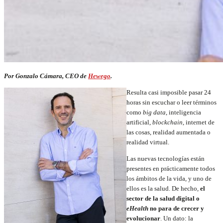
Por Gonzalo Cámara, CEO de
Hewego
.
Resulta casi imposible pasar 24
horas sin escuchar o leer términos
como
big data
, inteligencia
artificial,
blockchain
, internet de
las cosas, realidad aumentada o
realidad virtual.
Las nuevas tecnologías están
presentes en prácticamente todos
los ámbitos de la vida, y uno de
ellos es la salud. De hecho,
el
sector de la salud digital o
eHealth
no para de crecer y
evolucionar
. Un dato: la