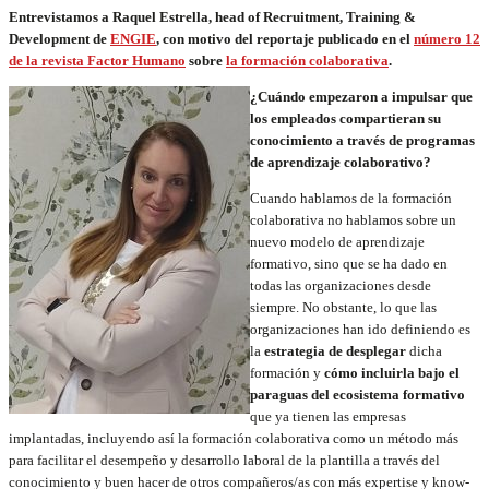
Entrevistamos a Raquel Estrella, head of Recruitment, Training &
Development de
ENGIE
, con
motivo del reportaje publicado en el
número 12
de la revista Factor Humano
sobre
la formación colaborativa
.
¿Cuándo empezaron a impulsar que
los empleados compartieran su
conocimiento a través de programas
de aprendizaje colaborativo?
Cuando hablamos de la formación
colaborativa no hablamos sobre un
nuevo modelo de aprendizaje
formativo, sino que se ha dado en
todas las organizaciones desde
siempre. No obstante, lo que las
organizaciones han ido definiendo es
la
estrategia
de desplegar
dicha
formación y
cómo incluirla bajo el
paraguas del
ecosistema formativo
que ya tienen las empresas
implantadas, incluyendo así la formación colaborativa como un método más
para facilitar el desempeño y desarrollo laboral de la plantilla a través del
conocimiento y buen hacer de otros compañeros/as con más expertise y know-