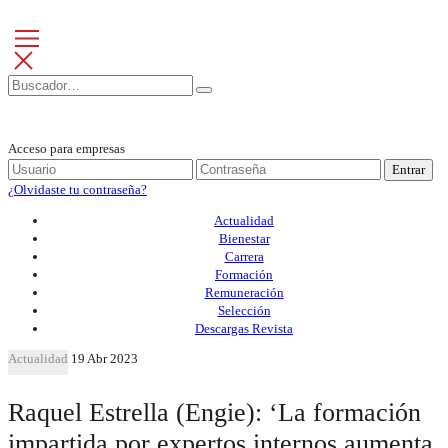
Acceso para empresas
Entrar
¿Olvidaste tu contraseña?
Actualidad
Bienestar
Carrera
Formación
Remuneración
Selección
Descargas Revista
Actualidad
19 Abr 2023
Raquel Estrella (Engie): ‘La formación
impartida por expertos internos aumenta