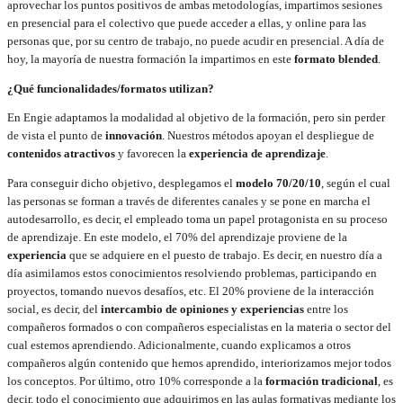
aprovechar los puntos positivos de ambas metodologías, impartimos sesiones
en presencial para el colectivo que puede acceder a ellas, y online para las
personas que, por su centro de trabajo, no puede acudir en presencial. A día de
hoy, la mayoría de nuestra formación la impartimos en este
formato blended
.
¿Qué funcionalidades/formatos utilizan?
En Engie adaptamos la modalidad al objetivo de la formación, pero sin perder
de vista el punto de
innovación
. Nuestros métodos apoyan el despliegue de
contenidos atractivos
y favorecen la
experiencia de aprendizaje
.
Para conseguir dicho objetivo, desplegamos el
modelo 70/20/10
, según el cual
las personas se forman a través de diferentes canales y se pone en marcha el
autodesarrollo, es decir, el empleado toma un papel protagonista en su proceso
de aprendizaje. En este modelo, el 70% del aprendizaje proviene de la
experiencia
que se adquiere en el puesto de trabajo. Es decir, en nuestro día a
día asimilamos estos conocimientos resolviendo problemas, participando en
proyectos, tomando nuevos desafíos, etc. El 20% proviene de la interacción
social, es decir, del
intercambio de opiniones y experiencias
entre los
compañeros formados o con compañeros especialistas en la materia o sector del
cual estemos aprendiendo. Adicionalmente, cuando explicamos a otros
compañeros algún contenido que hemos aprendido, interiorizamos mejor todos
los conceptos. Por último, otro 10% corresponde a la
formación tradicional
, es
decir, todo el conocimiento que adquirimos en las aulas formativas mediante los