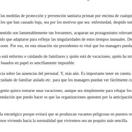
as medidas de protección y prevención sanitaria priman por encima de cualquier
los que han causado baja, sea por los motivos que sea: enfermedad, despido temp
 sentido son lamentablemente tan frecuentes, acaparan un protagonismo relevant
ido que adaptarse para reflejar las singularidades de estos tiempos inusuales.
oom. Por eso, en esta situación sin precedentes es vital que los managers pued
én está enfermo o cuidando de familiares y quién está de vacaciones, quién ha t
basados ​​en papel es sencillamente imposible.
ncia sobre las ausencias del personal. Y, más aún. Es importante tener en cuent
cuidado de familiar aislado etc. para que los managers puedan ver fácilmente cu
a gente quiera tomarse unas vacaciones, aunque sea simplemente para rebajar los 
endación que puedo hacer es que las organizaciones apuesten por la anticipació
a estratégico porque evitará que se produzcan vacantes peligrosas en puestos rel
tamos viviendo hacia la normalidad que viviremos sea un poquito más sencilla.