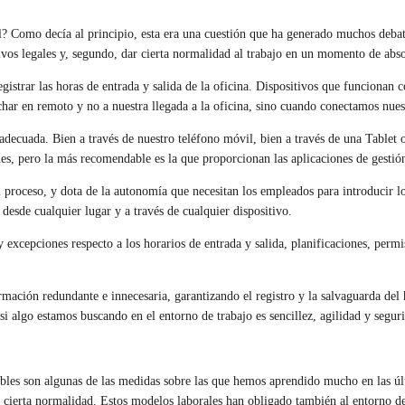
al? Como decía al principio, esta era una cuestión que ha generado muchos debat
ivos legales y, segundo, dar cierta normalidad al trabajo en un momento de abs
istrar las horas de entrada y salida de la oficina. Dispositivos que funcionan c
fichar en remoto y no a nuestra llegada a la oficina, sino cuando conectamos nu
 adecuada. Bien a través de nuestro teléfono móvil, bien a través de una Tablet
iones, pero la más recomendable es la que proporcionan las aplicaciones de gesti
el proceso, y dota de la autonomía que necesitan los empleados para introducir lo
esde cualquier lugar y a través de cualquier dispositivo.
xcepciones respecto a los horarios de entrada y salida, planificaciones, permi
ormación redundante e innecesaria, garantizando el registro y la salvaguarda del
i algo estamos buscando en el entorno de trabajo es sencillez, agilidad y segur
bles son algunas de las medidas sobre las que hemos aprendido mucho en las úl
cierta normalidad. Estos modelos laborales han obligado también al entorno de