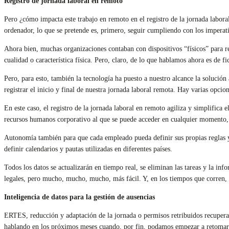
Registro de jornada laboral en remoto
Pero ¿cómo impacta este trabajo en remoto en el registro de la jornada labor
ordenador, lo que se pretende es, primero, seguir cumpliendo con los imperat
Ahora bien, muchas organizaciones contaban con dispositivos “físicos” para reg
cualidad o característica física. Pero, claro, de lo que hablamos ahora es de 
Pero, para esto, también la tecnología ha puesto a nuestro alcance la solución
registrar el inicio y final de nuestra jornada laboral remota. Hay varias opc
En este caso, el registro de la jornada laboral en remoto agiliza y simplifica 
recursos humanos corporativo al que se puede acceder en cualquier momento, d
Autonomía también para que cada empleado pueda definir sus propias reglas y e
definir calendarios y pautas utilizadas en diferentes países.
Todos los datos se actualizarán en tiempo real, se eliminan las tareas y la inf
legales, pero mucho, mucho, mucho, más fácil. Y, en los tiempos que corren, s
Inteligencia de datos para la gestión de ausencias
ERTES, reducción y adaptación de la jornada o permisos retribuidos recupera
hablando en los próximos meses cuando, por fin, podamos empezar a retomar 