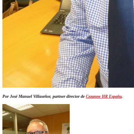
Por José Manuel Villaseñor, partner director de
Cezanne HR España
.