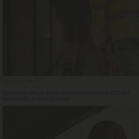
Formación
17 Jun 2026
Corporación Hijos de Rivera abre 50 nuevas plazas de FP Dual y
supera el 60% de inserción laboral