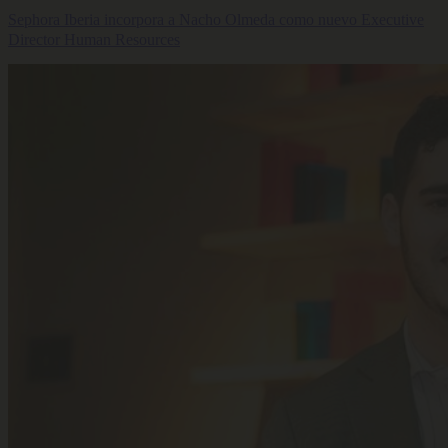
Sephora Iberia incorpora a Nacho Olmeda como nuevo Executive
Director Human Resources