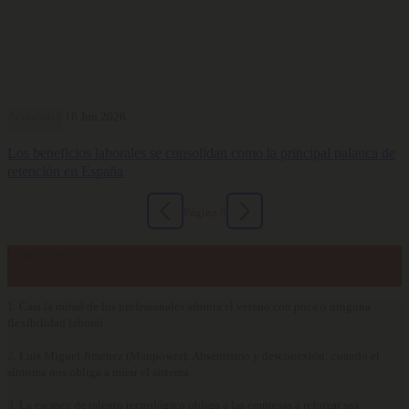
Actualidad
16 Jun 2026
Los beneficios laborales se consolidan como la principal palanca de
retención en España
Página 6
Lo más visto…
1.
Casi la mitad de los profesionales afronta el verano con poca o ninguna
flexibilidad laboral
2.
Luis Miguel Jiménez (Manpower): Absentismo y desconexión: cuando el
síntoma nos obliga a mirar el sistema
3.
La escasez de talento tecnológico obliga a las empresas a reforzar sus