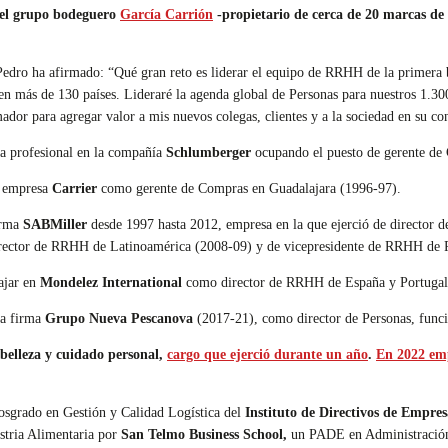
del grupo bodeguero
García Carrión
-propietario de cerca de 20 marcas de
edro ha afirmado: “Qué gran reto es liderar el equipo de RRHH de la primera b
 en más de 130 países. Lideraré la agenda global de Personas para nuestros 1
mador para agregar valor a mis nuevos colegas, clientes y a la sociedad en su c
a profesional en la compañía
Schlumberger
ocupando el puesto de gerente de 
a empresa
Carrier
como gerente de Compras en Guadalajara (1996-97).
irma
SABMiller
desde 1997 hasta 2012, empresa en la que ejerció de director
irector de RRHH de Latinoamérica (2008-09) y de vicepresidente de RRHH de
ajar en
Mondelez International
como director de RRHH de España y Portugal 
la firma
Grupo Nueva Pescanova
(2017-21), como director de Personas, func
 belleza y cuidado personal,
cargo que ejerció durante un año
.
En 2022 emp
Posgrado en Gestión y Calidad Logística del
Instituto de Directivos de Empres
stria Alimentaria por
San Telmo Business School,
un PADE en Administració