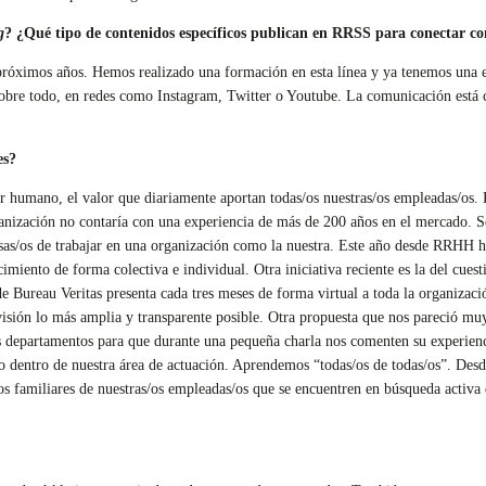
g
? ¿Qué tipo de contenidos específicos publican en RRSS para conectar co
 próximos años. Hemos realizado una formación en esta línea y ya tenemos una 
 sobre todo, en redes como Instagram, Twitter o Youtube. La comunicación está
es?
 humano, el valor que diariamente aportan todas/os nuestras/os empleadas/os. P
ganización no contaría con una experiencia de más de 200 años en el mercado. S
losas/os de trabajar en una organización como la nuestra. Este año desde RRHH
ento de forma colectiva e individual. Otra iniciativa reciente es la del cuest
e Bureau Veritas presenta cada tres meses de forma virtual a toda la organizació
visión lo más amplia y transparente posible. Otra propuesta que nos pareció muy
tes departamentos para que durante una pequeña charla nos comenten su experienci
 dentro de nuestra área de actuación. Aprendemos “todas/os de todas/os”. Desd
os familiares de nuestras/os empleadas/os que se encuentren en búsqueda activa