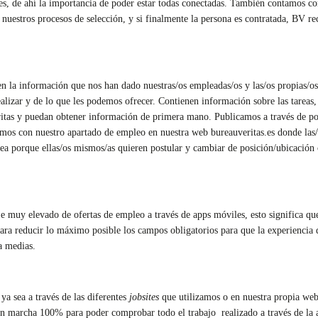
es, de ahí la importancia de poder estar todas conectadas. También contamos c
nuestros procesos de selección, y si finalmente la persona es contratada, BV r
 la información que nos han dado nuestras/os empleadas/os y las/os propias/os 
realizar y de lo que les podemos ofrecer. Contienen información sobre las tareas
tas y puedan obtener información de primera mano. Publicamos a través de por
ntamos con nuestro apartado de empleo en nuestra web bureauveritas.es donde las
 sea porque ellas/os mismos/as quieren postular y cambiar de posición/ubicación
 muy elevado de ofertas de empleo a través de apps móviles, esto significa que
ara reducir lo máximo posible los campos obligatorios para que la experiencia 
a medias.
a sea a través de las diferentes
jobsites
que utilizamos o en nuestra propia we
en marcha 100% para poder comprobar todo el trabajo realizado a través de la 