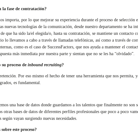
n la fase de contratación?
os importa, por lo que mejorar su experiencia durante el proceso de selección e
las nuevas tecnologías de la comunicación, desde nuestro departamento se ha in
 que ha sido la/el elegida/o, hasta su contratación, se mantiene un contacto co
vio lo llevamos a cabo a través de llamadas telefónicas, así como a través de co
nternas, como es el caso de SuccessFactors, que nos ayuda a mantener el contact
spuesta más inmediata por nuestra parte y sientan que no se les ha “olvidado”.
o su proceso de
inbound recruiting
?
su retención. Por eso mismo el hecho de tener una herramienta que nos permita,
egrados, es fundamental.
nemos una base de datos donde guardamos a los talentos que finalmente no son s
os otras bases de datos de diferentes perfiles profesionales que poco a poco vam
as según vayan surgiendo nuevas necesidades.
s sobre este proceso?