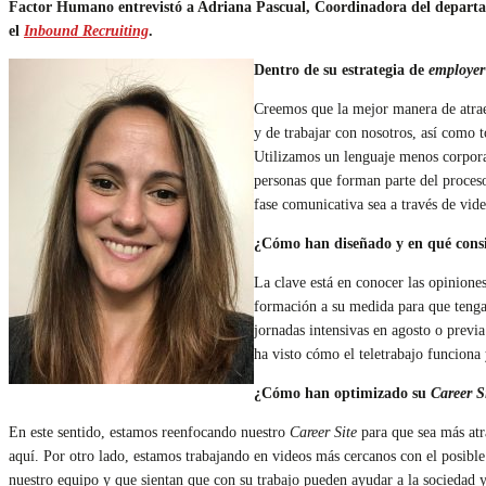
Factor Humano entrevistó a Adriana Pascual, Coordinadora del departa
el
Inbound Recruiting
.
Dentro de su estrategia de
employer
Creemos que la mejor manera de atraer
y de trabajar con nosotros, así como 
Utilizamos un lenguaje menos corporat
personas que forman parte del proceso
fase comunicativa sea a través de vid
¿Cómo han diseñado y en qué consis
La clave está en conocer las opinione
formación a su medida para que tengan
jornadas intensivas en agosto o previa
ha visto cómo el teletrabajo funciona
¿Cómo han optimizado su
Career S
En este sentido, estamos reenfocando nuestro
Career Site
para que sea más atra
aquí. Por otro lado, estamos trabajando en videos más cercanos con el posible
nuestro equipo y que sientan que con su trabajo pueden ayudar a la sociedad 